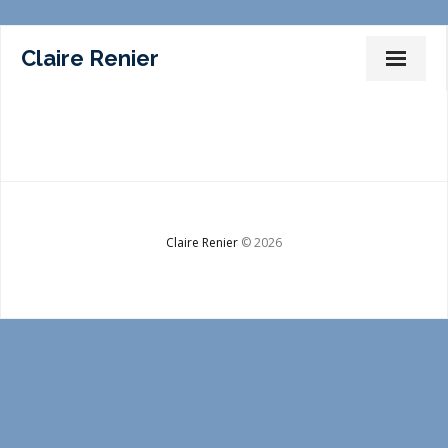
Claire Renier
Dessins Peintures Installations
Photographies
Films
Claire Renier
© 2026
Marches – Performances
Expositions
Commissariat d’expositions
Ateliers-Enseignement
Sur la toile