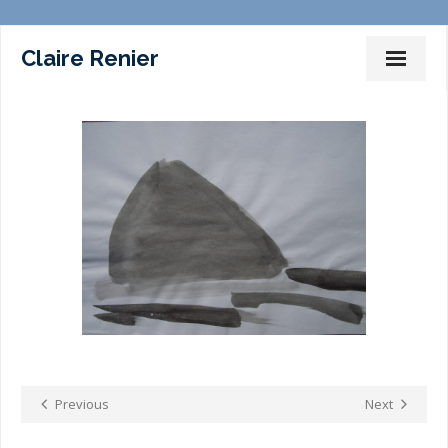
Claire Renier
Dessins Peintures Installations
Photographies
Films
Marches – Performances
Expositions
Commissariat d’expositions
Ateliers-Enseignement
Previous
Next
Sur la toile