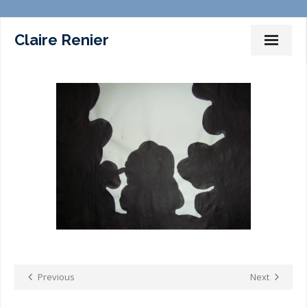
Claire Renier
Dessins Peintures Installations
Photographies
Films
Marches – Performances
Expositions
Commissariat d’expositions
Ateliers-Enseignement
Previous
Next
Sur la toile