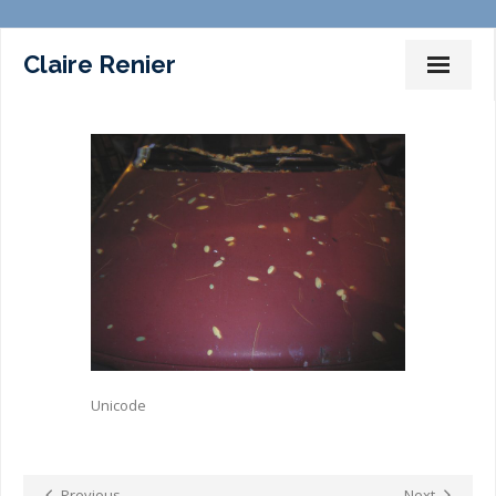
Claire Renier
Dessins Peintures Installations
Photographies
Films
Marches – Performances
Expositions
Commissariat d’expositions
Unicode
Ateliers-Enseignement
Sur la toile
Previous
Next