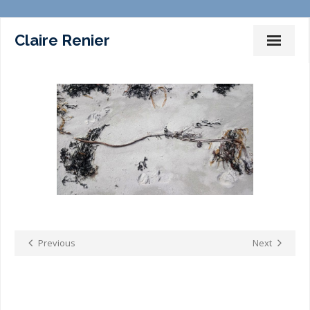
Claire Renier
Dessins Peintures Installations
Photographies
Films
Marches – Performances
Expositions
Commissariat d’expositions
Previous
Next
Ateliers-Enseignement
Sur la toile