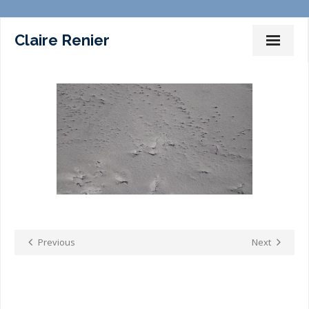
Claire Renier
Dessins Peintures Installations
Photographies
Films
Marches – Performances
Expositions
Commissariat d’expositions
Previous
Next
Ateliers-Enseignement
Sur la toile