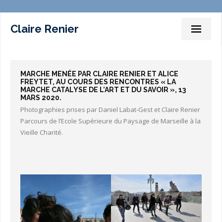
Claire Renier
Dessins Peintures Installations
MARCHE MENÉE PAR CLAIRE RENIER ET ALICE
Photographies
FREYTET, AU COURS DES RENCONTRES « LA
MARCHE CATALYSE DE L’ART ET DU SAVOIR », 13
MARS 2020.
Films
Photographies prises par Daniel Labat-Gest et Claire Renier
Marches – Performances
Parcours de l’Ecole Supérieure du Paysage de Marseille à la
Vieille Charité.
Expositions
Commissariat d’expositions
Ateliers-Enseignement
Sur la toile